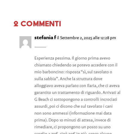
2 Commenti
stefania f
il Settembre 2, 2025 alle 12:28 pm
⸻
Esperienza pessima. Il giorno prima avevo
chiamato chiedendo se potevo accedere con il
mio barboncino: risposta “sì, sul tavolato o
sulla sabbia”. Anche la struttura dove
alloggiavo aveva parlato con Ilaria, che ci aveva
garantito un trattamento di riguardo. Arrivati al
G Beach ci sottopongono a controlli incrociati
assurdi, poi ci dicono che sul tavolato i cani
non sono ammessi (informazione mai data
prima). Dopo 10 minuti di attesa, invece di
rimediare, ci propongono un posto su uno
scoglio a 70€, cioè 20€ in più, senza alcuno