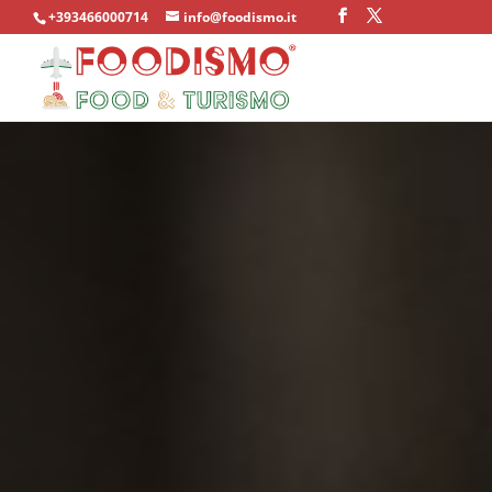
+393466000714
info@foodismo.it