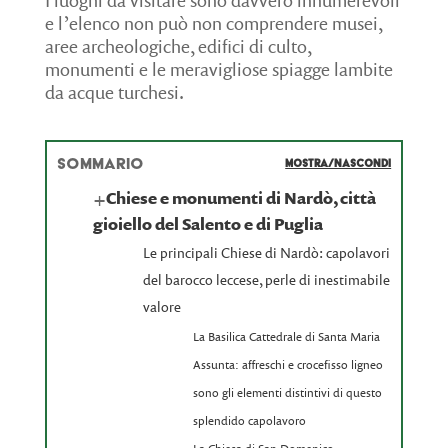
I luoghi da visitare sono davvero innumerevoli
e l’elenco non può non comprendere musei,
aree archeologiche, edifici di culto,
monumenti e le meravigliose spiagge lambite
da acque turchesi.
SOMMARIO
MOSTRA/NASCONDI
+
Chiese e monumenti di Nardò, città
gioiello del Salento e di Puglia
Le principali Chiese di Nardò: capolavori
del barocco leccese, perle di inestimabile
valore
La Basilica Cattedrale di Santa Maria
Assunta: affreschi e crocefisso ligneo
sono gli elementi distintivi di questo
splendido capolavoro