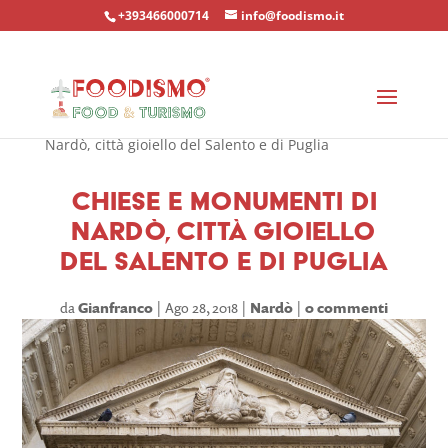
+393466000714
info@foodismo.it
Home
»
Località
»
Nardò
»
Chiese e monumenti di
Nardò, città gioiello del Salento e di Puglia
Chiese e monumenti di
Nardò, città gioiello
del Salento e di Puglia
da
Gianfranco
Ago 28, 2018
Nardò
0 commenti