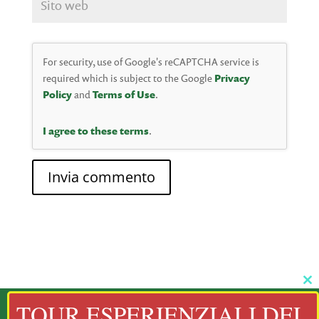
For security, use of Google's reCAPTCHA service is
required which is subject to the Google
Privacy
Policy
and
Terms of Use
.
I agree to these terms
.
Cl
thi
TOUR ESPERIENZIALI DEL
mo