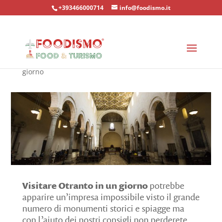
+393466000714
info@foodismo.it
Home
»
Località
»
Otranto
»
Visitare Otranto in un
giorno
Visitare Otranto in un giorno
potrebbe
apparire un’impresa impossibile visto il grande
numero di monumenti storici e spiagge ma
con l’aiuto dei nostri consigli non perderete