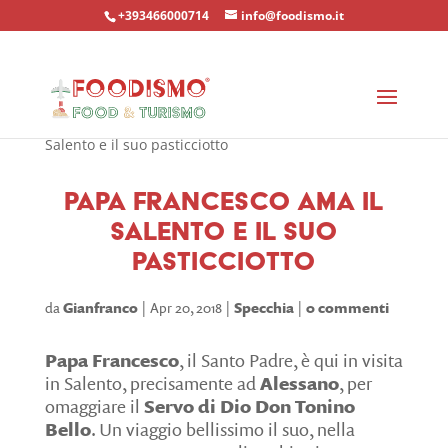
+393466000714
info@foodismo.it
Home
»
Località
»
Specchia
»
Papa Francesco ama il
Salento e il suo pasticciotto
Papa Francesco ama il
Salento e il suo
pasticciotto
da
Gianfranco
Apr 20, 2018
Specchia
0 commenti
Papa Francesco
, il Santo Padre, è qui in visita
in Salento, precisamente ad
Alessano
, per
omaggiare il
Servo di Dio Don Tonino
Bello
. Un viaggio bellissimo il suo, nella