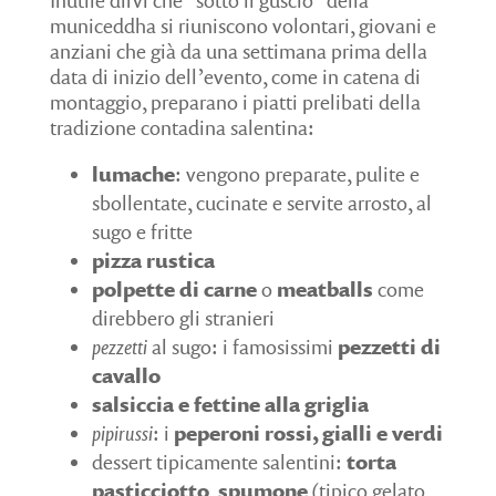
Inutile dirvi che “sotto il guscio” della
municeddha si riuniscono volontari, giovani e
anziani che già da una settimana prima della
data di inizio dell’evento, come in catena di
montaggio, preparano i piatti prelibati della
tradizione contadina salentina:
lumache
: vengono preparate, pulite e
sbollentate, cucinate e servite arrosto, al
sugo e fritte
pizza rustica
polpette di carne
o
meatballs
come
direbbero gli stranieri
pezzetti
al sugo: i famosissimi
pezzetti di
cavallo
salsiccia e fettine alla griglia
pipirussi
: i
peperoni rossi, gialli e verdi
dessert tipicamente salentini:
torta
pasticciotto
,
spumone
(tipico gelato