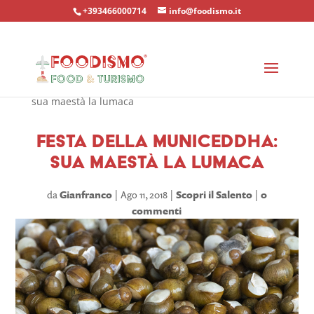
+393466000714
info@foodismo.it
Home
»
Scopri il Salento
»
Festa della Municeddha:
sua maestà la lumaca
Festa della Municeddha:
sua maestà la lumaca
da
Gianfranco
Ago 11, 2018
Scopri il Salento
0
commenti