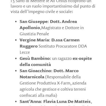
I 5 Santi di Mettere le Ali Onlus ricoprono un
lavoro e un ruolo importantissimo dal punto di
vista dell’impegno civile e sociale:
San Giuseppe
:
Dott. Andrea
Apollonio
,Magistrato e Dottore in
Giustizia Penale
Vergine Maria
:
D.ssa Carmen
Ruggero
Sostituto Procuratore DDA
Lecce
Gesù Bambino
: un ragazzo
ex-ospite
della comunità
San Gioacchino
:
Dott. Marco
Notarnicola
(Responsabile della
Gestione Produttiva X-Farm, azienda
agricola che gestisce e coltiva terreni
confiscati alla mafia)
Sant’Anna
:
Flavia Luna De Matteis
,