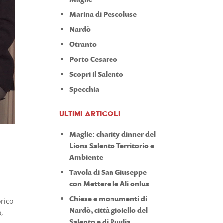
Marina di Pescoluse
Nardò
Otranto
Porto Cesareo
Scopri il Salento
Specchia
Ultimi articoli
Maglie: charity dinner del
Lions Salento Territorio e
Ambiente
Tavola di San Giuseppe
con Mettere le Ali onlus
Chiese e monumenti di
orico
Nardò, città gioiello del
o,
Salento e di Puglia