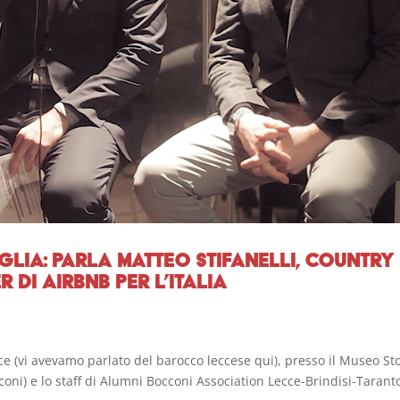
uglia: parla Matteo Stifanelli, country
 di Airbnb per l’Italia
e (vi avevamo parlato del barocco leccese qui), presso il Museo St
i) e lo staff di Alumni Bocconi Association Lecce-Brindisi-Tarant